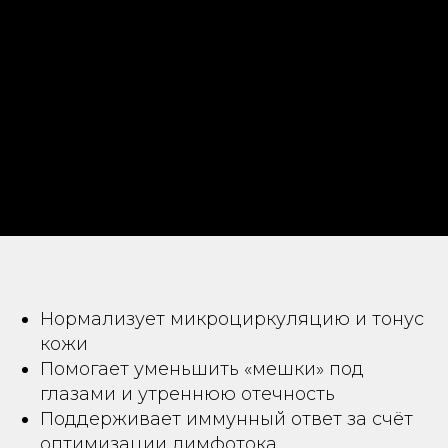
Нормализует микроциркуляцию и тонус
кожи
Помогает уменьшить «мешки» под
глазами и утреннюю отечность
Поддерживает иммунный ответ за счёт
оптимизации лимфотока