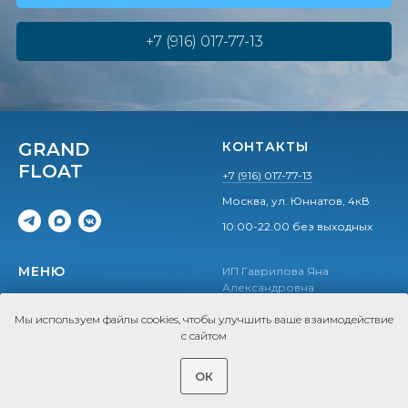
+7 (916) 017-77-13
GRAND
КОНТАКТЫ
FLOAT
+7 (916) 017-77-13
Москва, ул. Юннатов, 4кВ
10:00-22.00 без выходных
МЕНЮ
ИП Гаврилова Яна
Александровна
Стоимость
ИНН 772736867248
Мы используем файлы cookies, чтобы улучшить ваше взаимодействие
ОГРНИП 323774600437592
СПА-программы
с сайтом
Подарочные сертификаты
Напишите нам
ОК
Акции