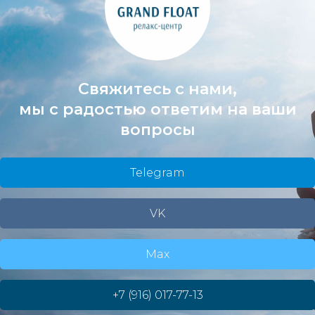
Свяжитесь с нами,
мы с радостью ответим на ваши
вопросы
Telegram
VK
Max
+7 (916) 017-77-13