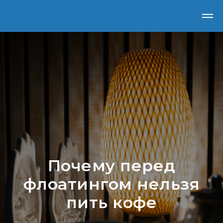
Почему перед
флоатингом нельзя
пить кофе