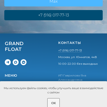
Max
+7 (916) 017-77-13
GRAND
КОНТАКТЫ
FLOAT
+7 (916) 017-77-13
Москва, ул. Юннатов, 4кВ
10:00-22.00 без выходных
МЕНЮ
ИП Гаврилова Яна
Александровна
Стоимость
ИНН 772736867248
Мы используем файлы cookies, чтобы улучшить ваше взаимодействие
ОГРНИП 323774600437592
СПА-программы
с сайтом
Подарочные сертификаты
Напишите нам
ОК
Акции