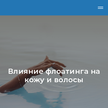
Влияние флоатинга на
кожу и волосы